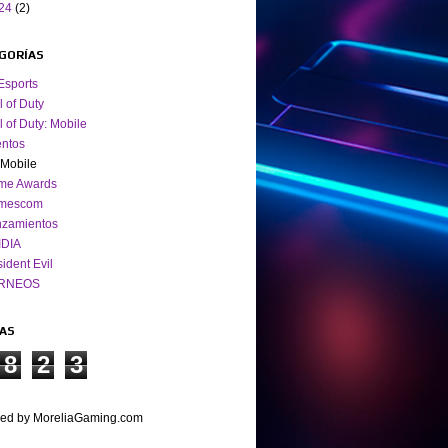
24
(2)
GORÍAS
Esports
l of Duty
l of Duty: Mobile
ntos
Mobile
me Awards
mescom
nzamientos
IDIA
ident Evil
RNEOS
TAS
8
2
3
ed by MoreliaGaming.com