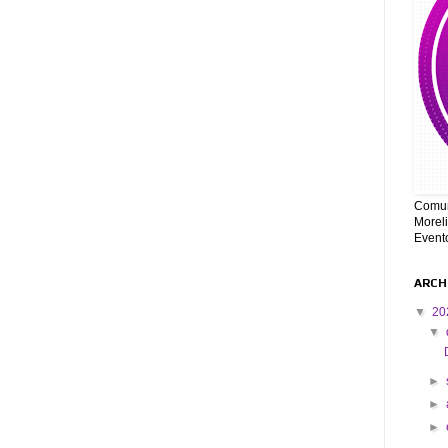
Comun
Moreli
Event
ARCH
▼
20
▼
►
►
►