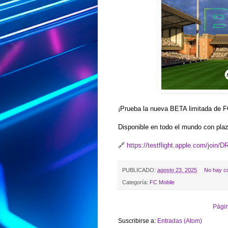
¡Prueba la nueva BETA limitada de F
Disponible en todo el mundo con plaz
🔗
https://testflight.apple.com/join/
PUBLICADO:
agosto 23, 2025
No hay c
Categoría:
FC Mobile
Págin
Suscribirse a:
Entradas (Atom)