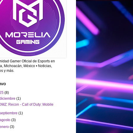
idad Gamer Oficial de Esports en
a, Michoacán, México • Noticias,
os y más.
IVO
25
(8)
diciembre
(1)
DMZ: Recon - Call of Duty: Mobile
septiembre
(1)
agosto
(3)
enero
(3)