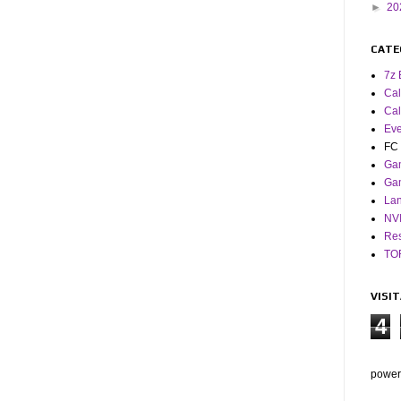
►
20
CATE
7z 
Cal
Cal
Eve
FC 
Ga
Ga
La
NV
Res
TO
VISI
4
power