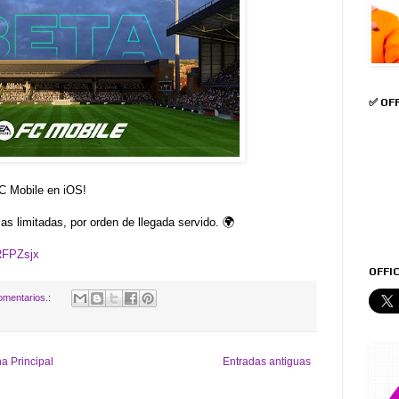
✅ OF
C Mobile en iOS!
as limitadas, por orden de llegada servido. 🌍
DRFPZsjx
OFFIC
omentarios.:
a Principal
Entradas antiguas