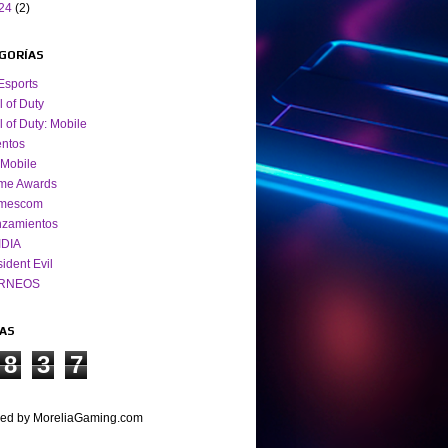
24
(2)
GORÍAS
Esports
l of Duty
l of Duty: Mobile
ntos
Mobile
me Awards
mescom
nzamientos
IDIA
ident Evil
RNEOS
TAS
8
3
7
ed by MoreliaGaming.com