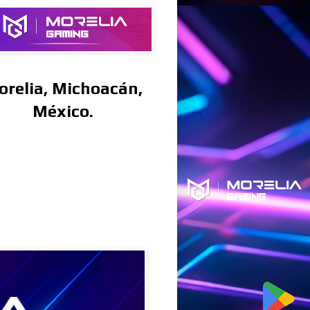
orelia, Michoacán,
México.