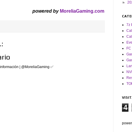
►
20
powered by
MoreliaGaming.com
CATE
7z 
Cal
Cal
:
Eve
FC 
Ga
rio
Ga
La
 información | @MoreliaGaming ✅
NV
Res
TO
VISI
4
power