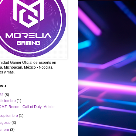
idad Gamer Oficial de Esports en
a, Michoacán, México • Noticias,
os y más.
IVO
25
(8)
diciembre
(1)
DMZ: Recon - Call of Duty: Mobile
septiembre
(1)
agosto
(3)
enero
(3)