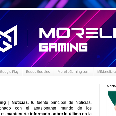
Google Play
Redes Sociales
MoreliaGaming.com
MiMorelia.
OFFI
ng | Noticias
, tu fuente principal de Noticias,
cionado con el apasionante mundo de los
o es
mantenerte informado sobre lo último en la