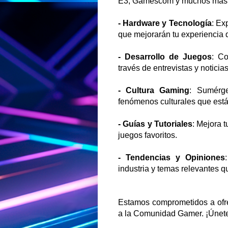
E3, Gamescom y muchos más
- Hardware y Tecnología
: Ex
que mejorarán tu experiencia 
- Desarrollo de Juegos
: Co
través de entrevistas y noticia
- Cultura Gaming
: Sumérg
fenómenos culturales que está
- Guías y Tutoriales
: Mejora 
juegos favoritos.
- Tendencias y Opiniones
industria y temas relevantes q
Estamos comprometidos a ofre
a la Comunidad Gamer. ¡Únete