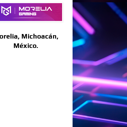
orelia, Michoacán,
México.