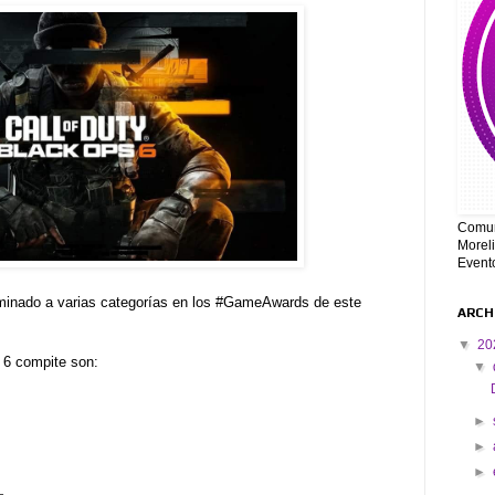
Comun
Moreli
Event
minado a varias categorías en los #GameAwards de este
ARCH
▼
20
 6 compite son:
▼
►
►
►