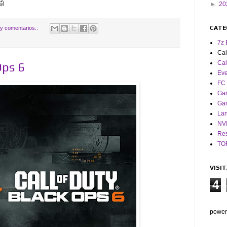
🤔
►
20
CATE
y comentarios.:
7z 
Cal
Cal
Ops 6
Eve
FC 
Ga
Ga
La
NV
Res
TO
VISI
4
power