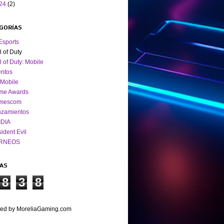
24
(2)
GORÍAS
Esports
l of Duty
l of Duty: Mobile
ntos
Mobile
me Awards
mescom
nzamientos
IDIA
ident Evil
RNEOS
TAS
8
3
8
ed by MoreliaGaming.com