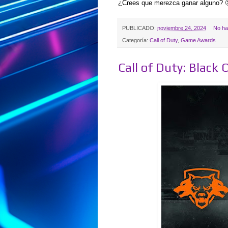
¿Crees que merezca ganar alguno? 
PUBLICADO:
noviembre 24, 2024
No ha
Categoría:
Call of Duty
,
Game Awards
Call of Duty: Black 