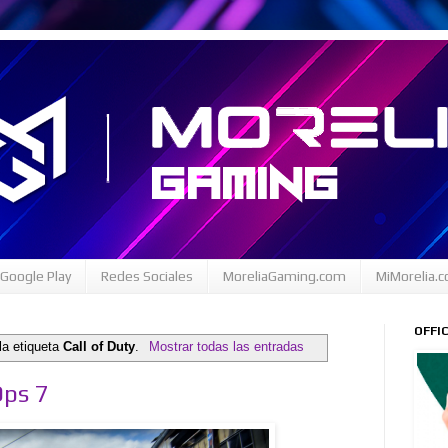
Google Play
Redes Sociales
MoreliaGaming.com
MiMorelia.
OFFI
la etiqueta
Call of Duty
.
Mostrar todas las entradas
Ops 7