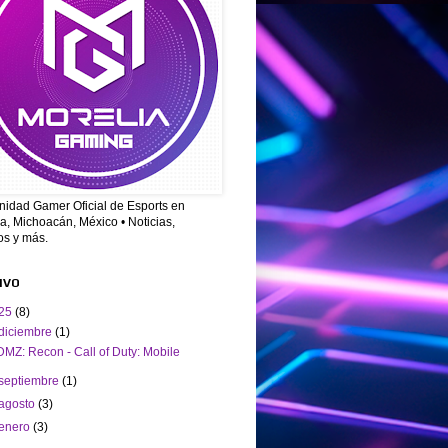
idad Gamer Oficial de Esports en
a, Michoacán, México • Noticias,
os y más.
IVO
25
(8)
diciembre
(1)
DMZ: Recon - Call of Duty: Mobile
septiembre
(1)
agosto
(3)
enero
(3)