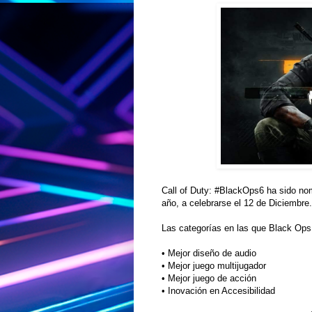
Call of Duty: #BlackOps6 ha sido no
año, a celebrarse el 12 de Diciembre.
Las categorías en las que Black Ops
• Mejor diseño de audio
• Mejor juego multijugador
• Mejor juego de acción
• Inovación en Accesibilidad