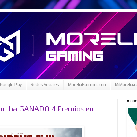
Google Play
Redes Sociales
MoreliaGaming.com
MiMorelia.
OFFI
iem ha GANADO 4 Premios en