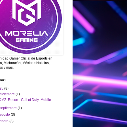
idad Gamer Oficial de Esports en
a, Michoacán, México • Noticias,
os y más.
IVO
25
(8)
diciembre
(1)
DMZ: Recon - Call of Duty: Mobile
septiembre
(1)
agosto
(3)
enero
(3)