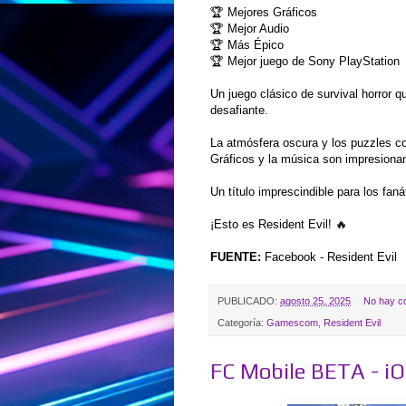
🏆 Mejores Gráficos
🏆 Mejor Audio
🏆 Más Épico
🏆 Mejor juego de Sony PlayStation
Un juego clásico de survival horror 
desafiante.
La atmósfera oscura y los puzzles co
Gráficos y la música son impresiona
Un título imprescindible para los faná
¡Esto es Resident Evil! 🔥
FUENTE:
Facebook - Resident Evil
PUBLICADO:
agosto 25, 2025
No hay c
Categoría:
Gamescom
,
Resident Evil
FC Mobile BETA - i