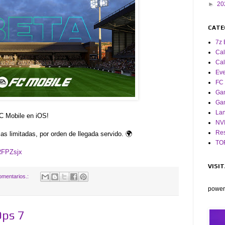
►
20
CATE
7z 
Cal
Cal
Eve
FC 
Ga
Ga
La
C Mobile en iOS!
NV
Res
as limitadas, por orden de llegada servido. 🌍
TO
DRFPZsjx
VISI
omentarios.:
power
Ops 7