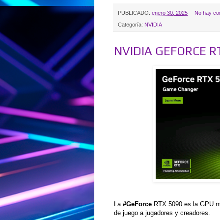
PUBLICADO:
enero 30, 2025
No hay co
Categoría:
NVIDIA
NVIDIA GEFORCE R
La
#GeForce
RTX 5090 es la GPU má
de juego a jugadores y creadores.