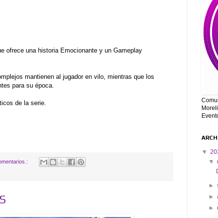
que ofrece una historia Emocionante y un Gameplay
mplejos mantienen al jugador en vilo, mientras que los
ntes para su época.
Comun
ticos de la serie.
Moreli
Event
ARCH
▼
20
▼
omentarios.:
►
OS
►
►