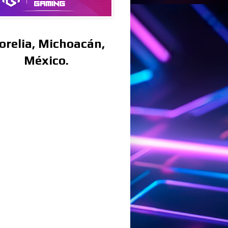
orelia, Michoacán,
México.