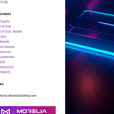
24
(2)
GORÍAS
Esports
l of Duty
l of Duty: Mobile
ntos
Mobile
me Awards
mescom
nzamientos
IDIA
ident Evil
RNEOS
TAS
ed by MoreliaGaming.com